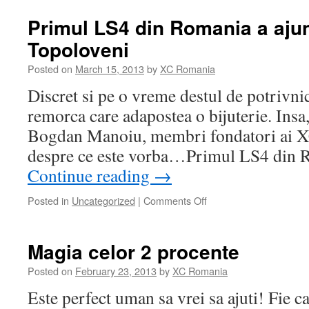
Primul LS4 din Romania a aju
Topoloveni
Posted on
March 15, 2013
by
XC Romania
Discret si pe o vreme destul de potrivnica
remorca care adapostea o bijuterie. Insa
Bogdan Manoiu, membri fondatori ai X
despre ce este vorba…Primul LS4 din R
Continue reading
→
Posted in
Uncategorized
|
Comments Off
on
Primul
LS4
din
Magia celor 2 procente
Romania
a
Posted on
February 23, 2013
by
XC Romania
ajuns
Este perfect uman sa vrei sa ajuti! Fie ca
pe