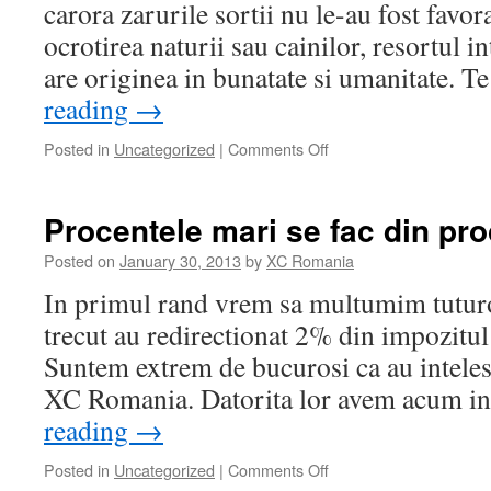
Aerodromul
carora zarurile sortii nu le-au fost favor
Topoloveni
ocrotirea naturii sau cainilor, resortul in
are originea in bunatate si umanitate. 
reading
→
Posted in
Uncategorized
|
Comments Off
on
Magia
celor
2
Procentele mari se fac din pro
procente
Posted on
January 30, 2013
by
XC Romania
In primul rand vrem sa multumim tuturo
trecut au redirectionat 2% din impozitul 
Suntem extrem de bucurosi ca au inteles 
XC Romania. Datorita lor avem acum i
reading
→
Posted in
Uncategorized
|
Comments Off
on