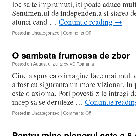
loc sa te imprumuti, iti poate aduce mult
Sentimentul de independenta si starea de 
atunci cand …
Continue reading
→
Posted in
Uncategorized
|
Comments Off
on
Ce
poti
face
O sambata frumoasa de zbor
daca
economisesti
Posted on
August 6, 2012
by
XC Romania
zilnic
Cine a spus ca o imagine face mai mult 
15
RON?
a fost cu siguranta un mare vizionar. In
este o axioma. Poti povesti zile intregi 
incep sa se deruleze …
Continue readi
Posted in
Uncategorized
|
Comments Off
on
O
sambata
frumoasa
Pentru mine planorul este a 8-