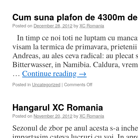
Procentele
mari
se
Cum suna plafon de 4300m de
fac
din
Posted on
December 28, 2012
by
XC Romania
procente
In timp ce noi toti ne luptam cu mancar
mici!
visam la termica de primavara, prietenii
Andreas, au ales ceva radical: au plecat 
Bitterwasser, in Namibia. Caldura, vrem
…
Continue reading
→
Posted in
Uncategorized
|
Comments Off
on
Cum
suna
plafon
Hangarul XC Romania
de
4300m
Posted on
November 20, 2012
by
XC Romania
de
Sezonul de zbor pe anul acesta s-a inche
Craciun?
impartasim cateva lucruri cu voi. In apr