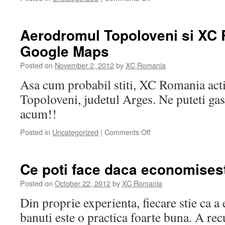
Andreas
Kessler
–
Aerodromul Topoloveni si XC
prietenul
Google Maps
nostru
care
Posted on
November 2, 2012
by
XC Romania
ne-
a
Asa cum probabil stiti, XC Romania ac
uluit
Topoloveni, judetul Arges. Ne puteti ga
in
acesta
acum!!
vara!
Posted in
Uncategorized
|
Comments Off
on
Aerodromul
Topoloveni
si
Ce poti face daca economisest
XC
Romania
Posted on
October 22, 2012
by
XC Romania
sunt
Din proprie experienta, fiecare stie ca 
pe
Google
banuti este o practica foarte buna. A rec
Maps