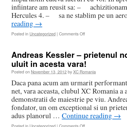
infiintare am reusit sa: – achizitiona
Hercules 4. – sa ne stablim pe un a
reading
→
Posted in
Uncategorized
|
Comments Off
on
Hangarul
XC
Romania
Andreas Kessler – prietenul n
uluit in acesta vara!
Posted on
November 13, 2012
by
XC Romania
Daca pana acum am urmarit performanta
net, vara aceasta, clubul XC Romania a a
demonstratii de maiestrie pe viu. Andr
fondator, un om exceptional si un prieten
adus planorul …
Continue reading
→
Posted in
Uncategorized
|
Comments Off
on