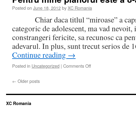
de
zbor
Posted on
June 18, 2012
by
XC Romania
Chiar daca titlul “miroase” a capric
categoric de adolescent, ma vad nevoit, 
constrangeri fericite, sa recunosc ca pen
adevarul. In plus, sunt trecut serios d
Continue reading
→
Posted in
Uncategorized
|
Comments Off
on
Pentru
mine
←
Older posts
planorul
este
a
8-
XC Romania
a
minune
a
lumii!