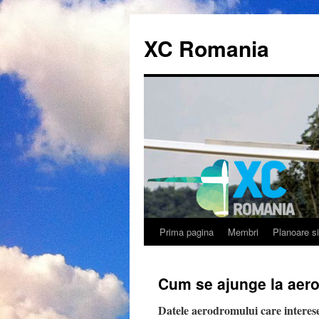
XC Romania
Prima pagina
Membri
Planoare s
Skip
to
Cum se ajunge la aer
content
Datele aerodromului care interese