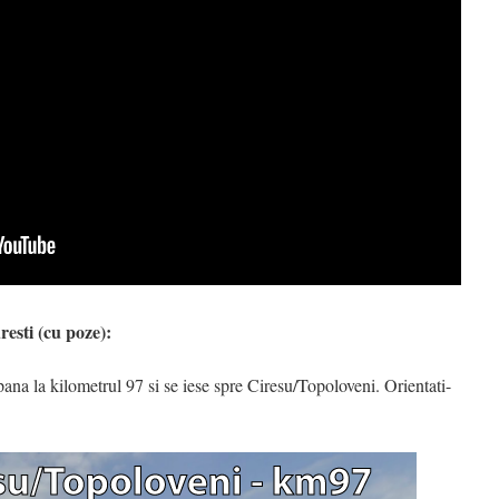
resti (cu poze):
pana la kilometrul 97 si se iese spre Ciresu/Topoloveni. Orientati-