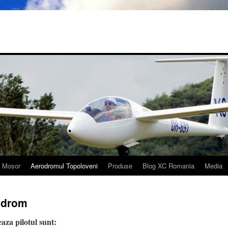
i Mosor
Aerodromul Topoloveni
Produse
Blog XC Romania
Media
odrom
aza pilotul sunt: