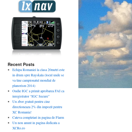
Recent Posts
Echipa Romaniei la clasa 20metri este
in drum spre Rayskala (locul unde se
va tine campionatul mondial de
planorism 2014)
Oudie IGC a primit aprobarea FAI ca
inregistrator “IGC Secure”
Un zbor gratuit pentru cine
directioneaza 2% din impozit pentru
XC Romania!
Cateva completari in pagina de Flarm
Un nou anunt in pagina dedicata a
XCRo.ro